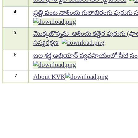
4
ప్రత్తి పంట నాశించు గులాబిరంగు పురుగు 
5
మొక్కజొన్నను ఆశించు కత్తెర పురుగు (ఫాల్ 
సస్యరక్షణ
6
జల శక్తి అభియాన్ వ్యవసాయంలో నీటి సం
7
About KVK