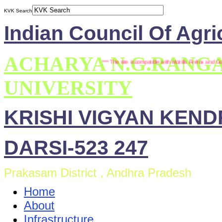
KVK Search
Indian Council Of Agri
ACHARYA N.G.RANG
*** This site is compatible with Mozilla Firefox and Goog
UNIVERSITY
KRISHI VIGYAN KEN
DARSI-523 247
Prakasam District , Andhra Pradesh
Home
About
Infrastructure