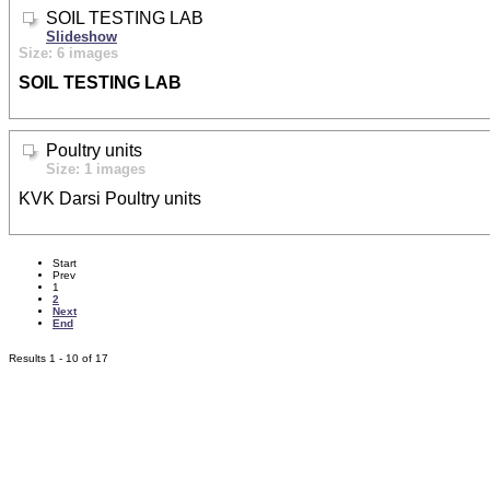
SOIL TESTING LAB
Slideshow
Size: 6 images
SOIL TESTING LAB
Poultry units
Size: 1 images
KVK Darsi Poultry units
Start
Prev
1
2
Next
End
Results 1 - 10 of 17