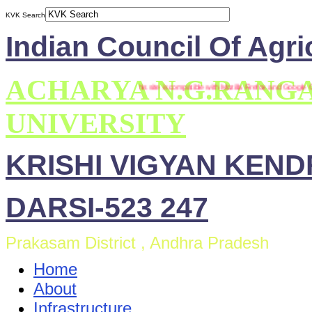
KVK Search
Indian Council Of Agri
ACHARYA N.G.RANG
*** This site is compatible with Mozilla Firefox and Google Chro
UNIVERSITY
KRISHI VIGYAN KEN
DARSI-523 247
Prakasam District , Andhra Pradesh
Home
About
Infrastructure