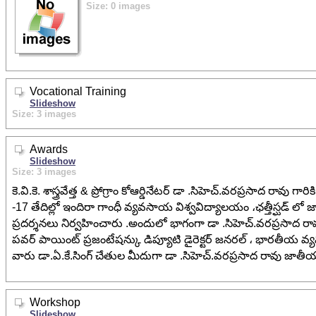
Size: 0 images
Vocational Training
Slideshow
Size: 3 images
Awards
Slideshow
Size: 3 images
కె.వి.కె. శాస్త్రవేత్త & ప్రోగ్రాం కోఆర్డినేటర్ డా .సిహెచ్.వరప్రసాద రావు 
-17 తేదిల్లో ఇందిరా గాంధీ వ్యవసాయ విశ్వవిద్యాలయం ،ఛత్తీస్ఘడ్ లో
ప్రదర్శనలు నిర్వహించారు .అందులో భాగంగా డా .సిహెచ్.వరప్రసాద రావు
పవర్ పాయింట్ ప్రజంటేషన్కు డిప్యూటి డైరెక్టర్ జనరల్ ، భారతీయ వ
వారు డా.ఏ.కే.సింగ్ చేతుల మీదుగా డా .సిహెచ్.వరప్రసాద రావు జాతీయ
Workshop
Slideshow